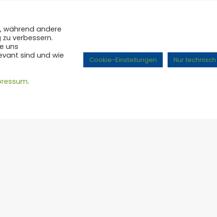
ll, während andere
 zu verbessern.
e uns
evant sind und wie
Cookie-Einstellungen
Nur technisc
pressum
.
n für Dich